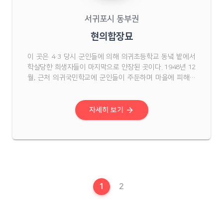
서귀포시 동부권
현의합장묘
이 곳은 4·3 당시 군인들에 의해 의귀초등학교 동녘 밭에서
학살당한 희생자들이 마지막으로 안장된 곳이다. 1948년 12
월, 근처 의귀국민학교에 군인들이 주둔하며 마을에 피해가
커지자 1949년 1월 12일, 무장대가 의귀국민학교를 습격했
다. 그러나 이 사실을 미리 파악한 2중대의 화력에 밀려 무장
대는 전멸에 가까운 타격을 입는다. 이 사건이 빌미 ...
arrow_forward
자세히 보기
현재 페이지
1
2