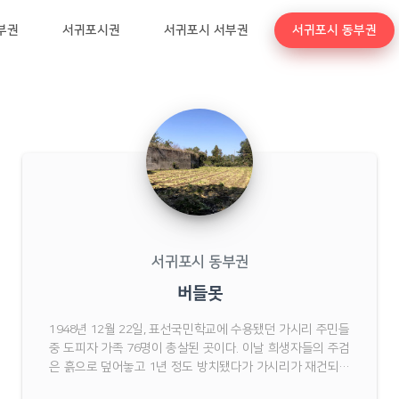
부권
서귀포시권
서귀포시 서부권
서귀포시 동부권
서귀포시 동부권
버들못
1948년 12월 22일, 표선국민학교에 수용됐던 가시리 주민들
중 도피자 가족 76명이 총살된 곳이다. 이날 희생자들의 주검
은 흙으로 덮어놓고 1년 정도 방치됐다가 가시리가 재건되면
서 유족들이 시신들을 하나 둘씩 찾아갔다.인근에 우마급수