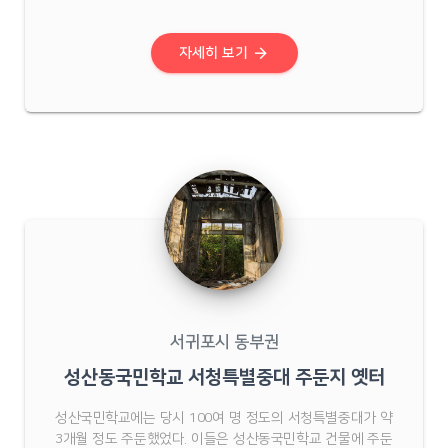
힘겨운 은신생활을 했다. 하천변에 있는 이곳 사리물궤는 마
을에서 비교적 가깝고 주변에 크고 작은 궤가 산재해 있어 주
민들이 숨어들기엔 안성맞춤이었다.수망주민들은 마을이 초
arrow_forward
자세히 보기
토 ...
서귀포시 동부권
성산동국민학교 서청특별중대 주둔지 옛터
성산국민학교에는 당시 100여 명 정도의 서청특별중대가 약
3개월 정도 주둔했었다. 이들은 성산동국민학교 건물에 주둔