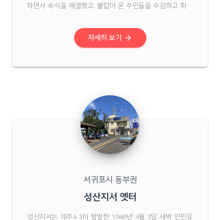
하면서 숙식을 해결했고, 붙잡아 온 주민들을 수감하고 취조
하는 곳은 국민학교 바로 앞 담장 너머에 있었던 감자창고를
이용했다. 학교 담을 허물고 출입을 용이하게 하여 일제 때부
터 있었던 주정공장에 딸린 창고를 사용했던 것이다. 지금도
arrow_forward
자세히 보기
...
서귀포시 동부권
성산지서 옛터
성산지서는 제주4·3이 발발한 1948년 4월 3일 새벽 인민유