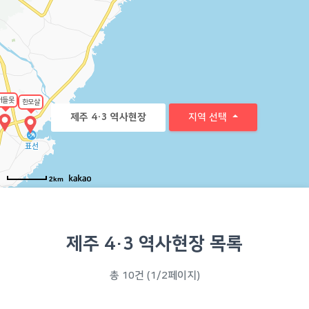
버들못
한모살
지역 선택
제주 4·3 역사현장
2km
제주 4·3 역사현장 목록
총 10건 (1/2페이지)