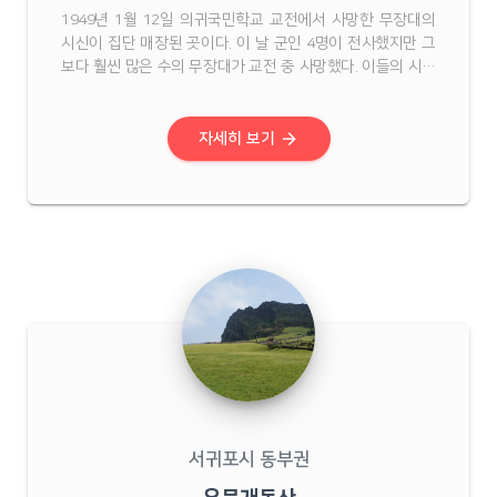
1949년 1월 12일 의귀국민학교 교전에서 사망한 무장대의
시신이 집단 매장된 곳이다. 이 날 군인 4명이 전사했지만 그
보다 훨씬 많은 수의 무장대가 교전 중 사망했다. 이들의 시신
은 학교 옆에 방치됐다가 나중에 이 곳 송령이골로 옮겨져 집
단 매장됐다.1948년 12월 26일 의귀국민학교에 군인이 주둔
하면서 마을 사람들의 희생은 크게 늘어났다. 이 ...
arrow_forward
자세히 보기
서귀포시 동부권