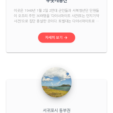
우뭇개동산
이곳은 1949년 1월 2일 2연대 군인들과 서북청년단 단원들
이 오조리 주민 30여명을 ‘다이너마이트 사건(또는 던지기약
사건)’으로 집단 총살한 곳이다. 토벌대는 다이너마이트로 자
신들을 죽이려했다는 이유로 주민들을 학살했다. 희생자는
마을 이장, 민보단장 등 20명으로 알려져 있다. 이 사건은 성
산면 오조리 주민들의 가장 많은 희생을 낳은 사건으로 ...
arrow_forward
자세히 보기
서귀포시 동부권