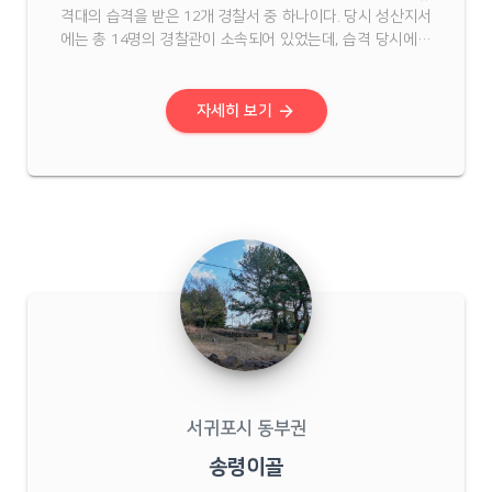
격대의 습격을 받은 12개 경찰서 중 하나이다. 당시 성산지서
에는 총 14명의 경찰관이 소속되어 있었는데, 습격 당시에는
3명이 근무를 하고 있었다.인민유격대 40여 명이 99식 총 2
정을 갖고 습격을 시도했으나 경찰이 응사하자 모두 퇴각해
피해는 입지 않았다.4·3이 발발하기 전인 19 ...
arrow_forward
자세히 보기
서귀포시 동부권
송령이골