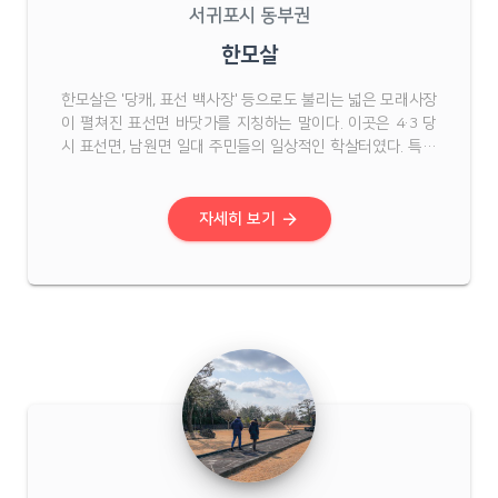
서귀포시 동부권
한모살
한모살은 '당캐, 표선 백사장' 등으로도 불리는 넓은 모래사장
이 펼쳐진 표선면 바닷가를 지칭하는 말이다. 이곳은 4·3 당
시 표선면, 남원면 일대 주민들의 일상적인 학살터였다. 특히
이곳에선 가족 단위로 피신했던 산간 주민들의 희생이 많았
기 때문에 어린이나 노약자의 희생도 적지 않았다. 이곳에서
는 1948년 12월 토산리민 약 20 ...
arrow_forward
자세히 보기