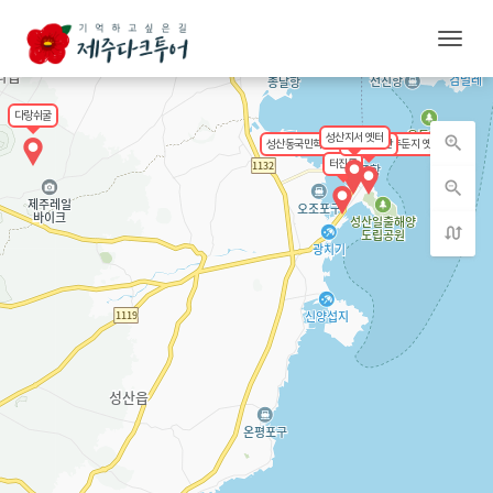
본문 영역으로 건너뛰기
지도 영역 건너뛰기
메뉴
다랑쉬굴
성산지서 옛터
zoom_in
성산동국민학교 서청특별중대 주둔지 옛터
우뭇개동산
터진목
zoom_out
swap_calls