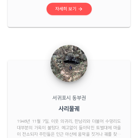
용 연못이 있고 버드나무가 군락을 이룬 곳이라는 데서 '버들
못'이라는 지명이 유래했다.현재 이곳 ...
arrow_forward
자세히 보기
서귀포시 동부권
사리물궤
1948년 11월 7일, 이웃 의귀리, 한남리와 더불어 수망리도
대부분의 가옥이 불탔다. 예고없이 들이닥친 토벌대에 마을
이 전소되자 주민들은 인근 야산에 움막을 짓거나 궤를 찾아