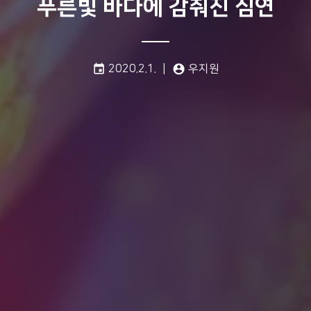
푸른빛 바다에 감춰진 심연
게시일:
글쓴이:
event
2020.2.1.
account_circle
우지원