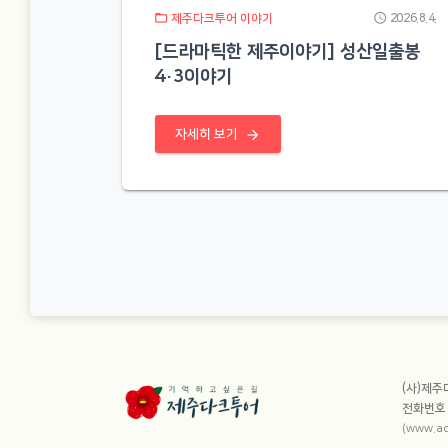
folder_open
schedule
제주다크투어 이야기
2026.8.4.
[드라마틱한 제주이야기] 성산일출봉
4·3이야기
arrow_forward
자세히 보기
사이트
(사)제
전화번
(www.ac