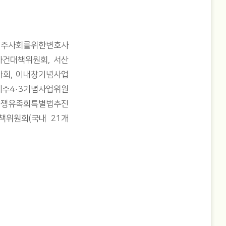
 민주사회를위한변호사
사건대책위원회, 서산
회, 이내창기념사업
제주4·3기념사업위원
국전쟁유족회특별법추진
책위원회(국내 21개