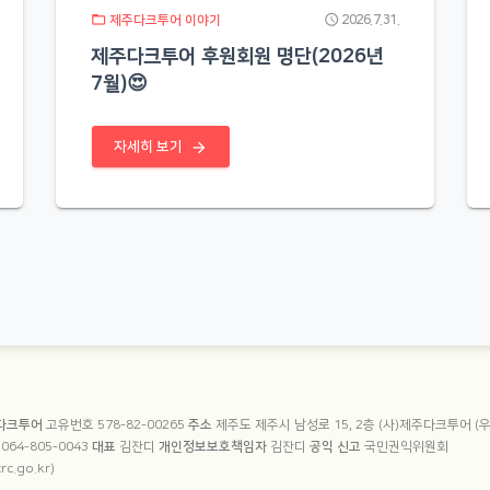
folder_open
schedule
제주다크투어 이야기
2026.7.31.
제주다크투어 후원회원 명단(2026년
7월)😍
arrow_forward
자세히 보기
 정보
주다크투어
고유번호 578-82-00265
주소
제주도 제주시 남성로 15, 2층 (사)제주다크투어 (우_
호
064-805-0043
대표
김잔디
개인정보보호책임자
김잔디
공익 신고
국민권익위원회
rc.go.kr)