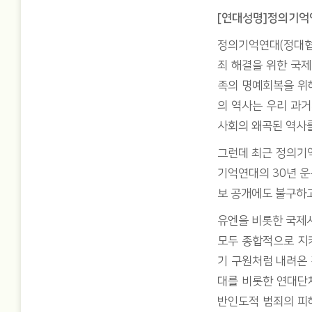
[연대성명]정의기억
정의기억연대(정대협)
죄 해결을 위한 국제
족의 명예회복을 위
의 역사는 우리 과거
사회의 왜곡된 역사
그런데 최근 정의기
기억연대의 30년 운
보 공개에도 불구하
유엔을 비롯한 국제사
모두 종합적으로 지켜
기 구원처럼 내려온
대를 비롯한 연대단
반인도적 범죄의 피