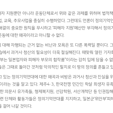
자 지원뿐만 아니라 운동단체로서 위와 같은 과제를 위하여 법적책
, 교육, 추모사업을 충실히 수행하였다. 그런데도 언론이 정의기억
해결의 중요한 원칙을 무시하고 ‘피해자 지원’예산만 부각해서 정의
동에 대한 왜곡이라고 아니할 수 없다.
대해 자행되는 근거 없는 비난과 모욕은 또 다른 폭력일 뿐이다. 
습에서 과거사 청산의 필요성이 더욱 절실해진다. 때맞춰 열린 기자
부는 일본업자와 피해자 부모의 합작품”이라는 감히 입에 담을 수 없
은 그때로 돌아간 것처럼 악의적인 필치로 이 땅의 정의를 흔들고 있
고 있는 정의기억연대에 대한 왜곡과 비방은 과거사 청산과 진실을 위
이라는 것을 알고 있다. 제주4·3, 한국전쟁 민간인 학살 희생자 유
한 의문사 유가족들, 형제복지원, 선감학원, 서산개척단 등 인권침
관련 단체와 활동가들은 정의기억연대를 지지하고, 일본군‘위안부’피
 걸어 나갈 것이다.