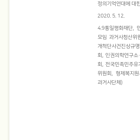
정의기억연대에 대한
2020. 5. 12.
4.9통일평화재단,
모임 과거사청산위원
개척단사건진상규명
회, 인권의학연구소
회, 전국민족민주유
위원회, 형제복지원
과거사단체)