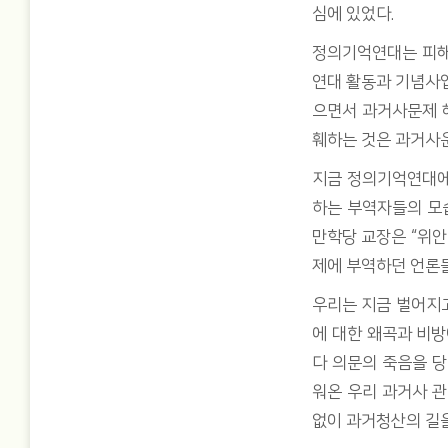
심에 있었다.
정의기억연대는 피해
연대 활동과 기념사업
으면서 과거사문제 
훼하는 것은 과거사운
지금 정의기억연대에 
하는 부역자들의 모
만학당 교장은 “위안
제에 부역하던 언론들
우리는 지금 벌어지
에 대한 왜곡과 비방
다 의문의 죽음을 당
워온 우리 과거사 
없이 과거청산의 길을