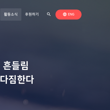
search
(현재 페이지)
검색하기
language
활동소식
후원하기
언어 전환
ENG
 흔들림
 다짐한다