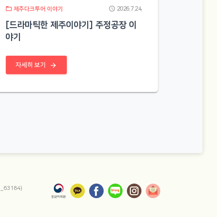
folder_open
schedule
제주다크투어 이야기
2026.7.24.
[드라마틱한 제주이야기] 주정공장 이
야기
arrow_forward
자세히 보기
63184)