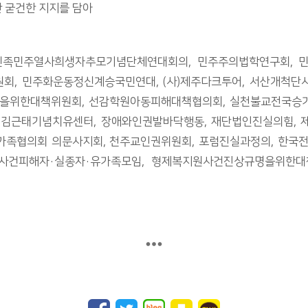
 굳건한 지지를 담아
 민족민주열사희생자추모기념단체연대회의, 민주주의법학연구회,
회, 민주화운동정신계승국민연대, (사)제주다크투어, 서산개척단
을위한대책위원회, 선감학원아동피해대책협의회, 실천불교전국승가
·김근태기념치유센터, 장애와인권발바닥행동, 재단법인진실의힘, 
가족협의회 의문사지회, 천주교인권위원회, 포럼진실과정의, 한
사건피해자·실종자·유가족모임, 형제복지원사건진상규명을위한대