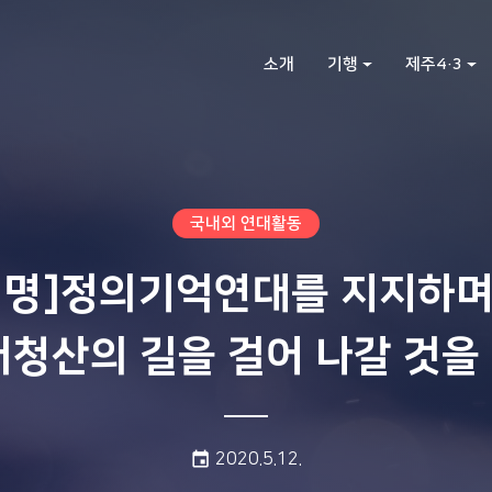
소개
기행
제주4·3
국내외 연대활동
성명]정의기억연대를 지지하며
거청산의 길을 걸어 나갈 것을
게시일:
event
2020.5.12.