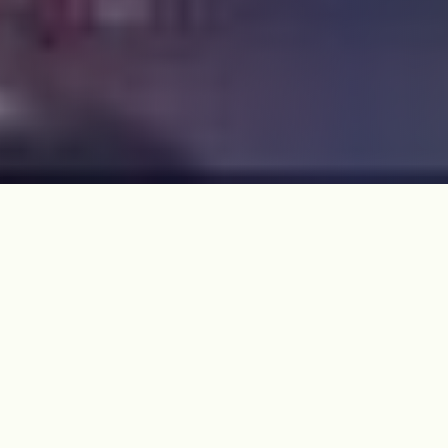
20대 국회는 여야가 합의한대로 하루 빨리 과거사법 개정안을 본회의에