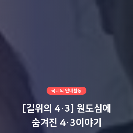
국내외 연대활동
[길위의 4·3] 원도심에
숨겨진 4·3이야기