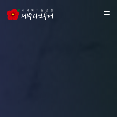
본문 영역으로 건너뛰기
메뉴