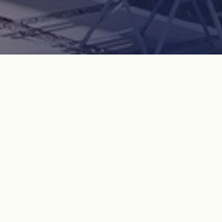
기행 개요
도련(道連)은 사면으로 모든 길이 이어져 있다하여 불린 이름이
라고 합니다. 그런데 한라산과 가까운 도련1구와 해안마을가 가
까웠던 도련2구의 4·3역사는 매우 다릅니다. 또한 4·3의 연장선
에서 발생한 조작간첩 사건의 피해자를 위한 공간인 '수상한
집'을 찾아 강광보 님의 증언을 들어보는 시간을 갖고자 합니다.
check_box
참가비는 해설사 해설비, 그리고 4·3을 기억하는 비영
리단체인 제주다크투어의 후원금으로 사용됩니다. 궂
은 날씨로 진행이 불가능한 경우 전액 환불합니다.