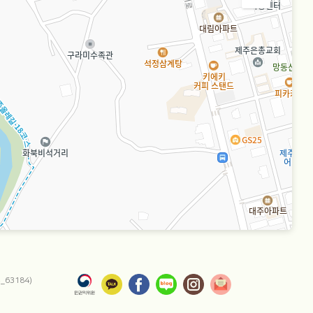
63184)