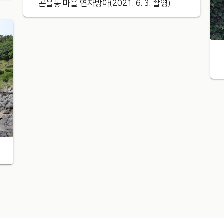
곤을동 마을 연자방아(2021. 6. 3. 촬영)