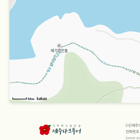
50m
사이트
(사)제
전화번
(www.ac