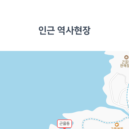
인근 역사현장
곤을동