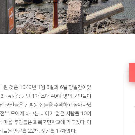
 된 것은 1949년 1월 5일과 6일 양일간이었
오후 3∼4시쯤 군인 1개 소대 40여 명의 군인들이
어선 군인들은 곤흘동 집들을 수색하고 돌아다녔
 전부 모이게 하고는 나이가 젊은 사람들 10여
. 마을 주민들은 화북국민학교에 가두었다. 이
집들은 안곤흘 22채, 샛곤흘 17채였다.