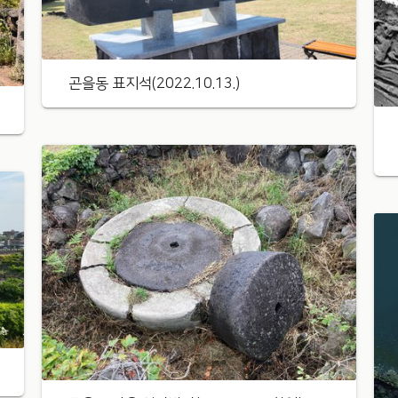
곤을동 표지석(2022.10.13.)