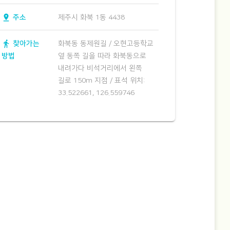
pin_drop
주소
제주시 화북 1동 4438
directions_walk
찾아가는
화북동 동제원길 / 오현고등학교
방법
옆 동쪽 길을 따라 화북동으로
내려가다 비석거리에서 왼쪽
길로 150m 지점 / 표석 위치:
33.522661, 126.559746