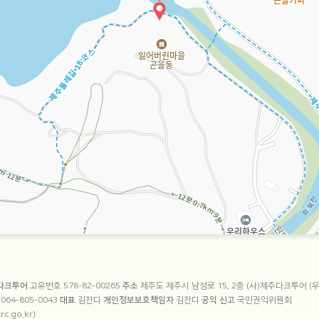
 정보
주다크투어
고유번호 578-82-00265
주소
제주도 제주시 남성로 15, 2층 (사)제주다크투어 (우_
호
064-805-0043
대표
김잔디
개인정보보호책임자
김잔디
공익 신고
국민권익위원회
rc.go.kr)