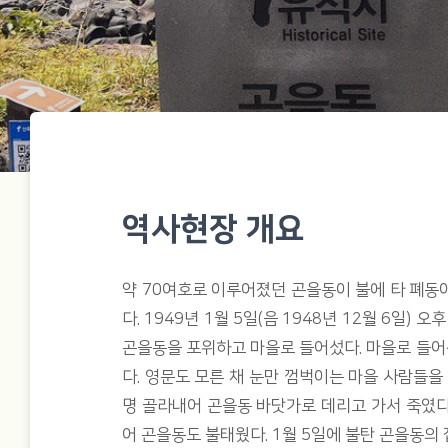
역사현장 개요
약 70여호로 이루어졌던 곤을동이 불에 타 폐동이
다. 1949년 1월 5일(음 1948년 12월 6일) 
곤을동을 포위하고 마을로 들어섰다. 마을로 들
다. 영문도 모른 채 눈만 껌벅이는 마을 사람들을
명 골라내어 곤을동 바닷가로 데리고 가서 죽였다
어 곤을동도 불태웠다. 1월 5일에 불탄 곤을동의 