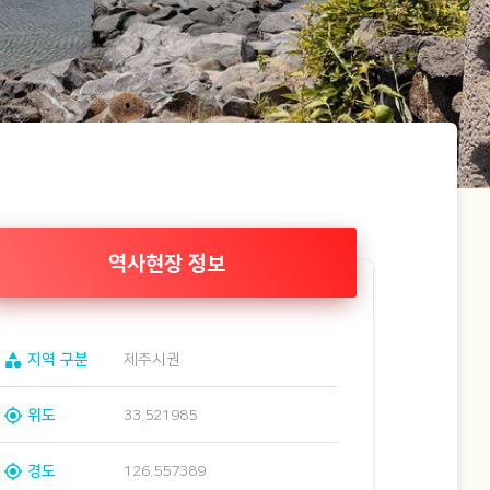
역사현장 정보
category
지역 구분
제주시권
gps_fixed
위도
33.521985
gps_fixed
경도
126.557389