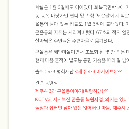
학살은 1월 6일에도 이어졌다. 화북국민학교에 
동 동쪽 바닷가인 연디 밑 속칭 ‘모살불’에서 학
을동의 남아 있는 집들도 1월 6일에 불태웠다.
곤을동의 자취는 사라져버렸다. 67호의 적지 않
살아남은 주민들은 주변마을로 옮겨졌다.
곤을동은 해안마을이면서 초토화 된 몇 안 되는 
현재 마을 흔적이 별도봉 동편 기슭을 따라 잘 남
출처 : 4·3 평화재단
<제주 4·3 아카이브>
관련 동영상
제주4·3과 곤을동이야기(뭐랑하맨)
KCTV3. 지지부진 곤을동 복원사업..의지는 있나
돌담과 집터만 남아 있는 잃어버린 마을, 제주시