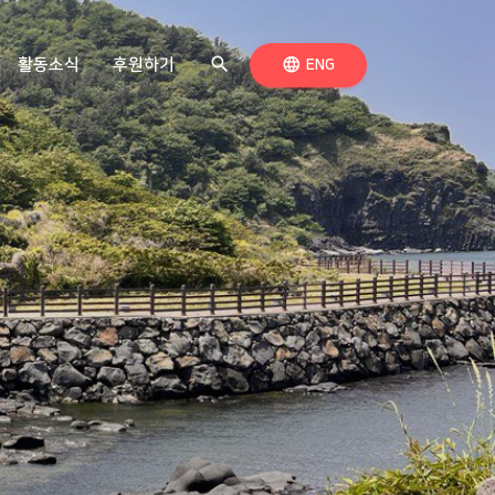
search
검색하기
language
활동소식
후원하기
언어 전환
ENG