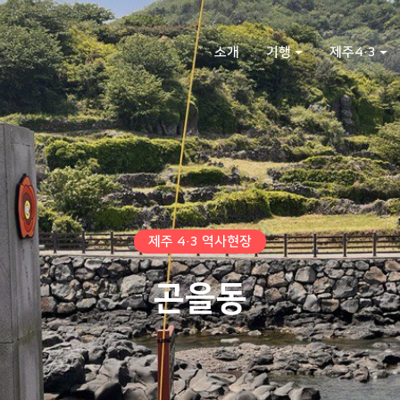
소개
기행
제주4·3
제주 4·3 역사현장
곤을동