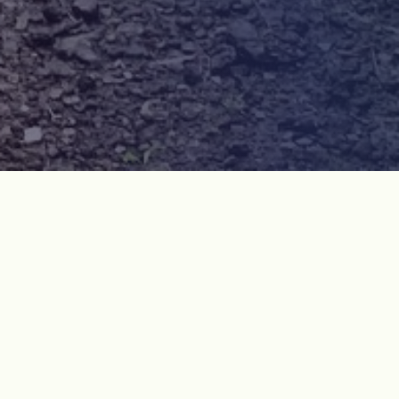
역사현장 개요
'육시우영'은 1948년 11월 13일 새벽, 원동마을로 향하던 제9
연대 군인들(중대장: 전순기 중위)이 하가리를 지나다 제사집에
있던 사람들과 그 근처에서 살고 있던 사람들을 강제로 끌어내어
25명을 공개적으로 집단학살한 장소이다. 하가리 마을 회관 서
쪽 100미터 지점에 '육시우영'​이라 불리는 밭이 있다. 이곳이 희