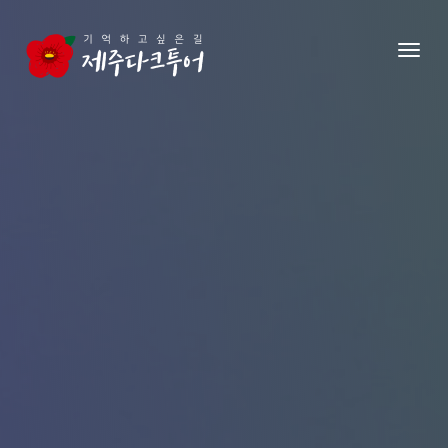
본문 영역으로 건너뛰기
메뉴