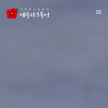
본문 영역으로 건너뛰기
메뉴