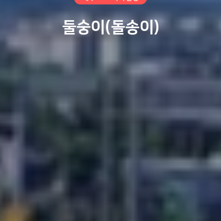
둘숭이(돌송이)