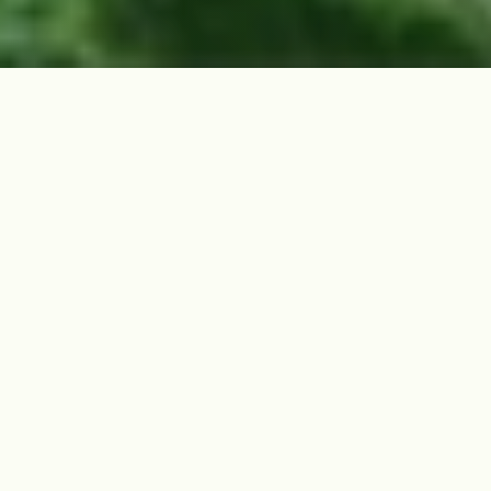
역사현장 개요
이곳은 1948년 10월 26일, 김태흥(26, 용강리 출신, 행방불명
으로 신고됨), 변세경 등 9명이 삼양지서 경찰에 의해 학살된 곳
이다. 이들은 삼양지서에 수감되었던 마을 청년들로, 전날 밤 무
장대가 삼양지서를 습격하여 경찰(김병규, 노형리 출신)을 학살
하자 그에 대한 보복으로 당시 지서에 수감됐던 청년들을 집단
총살한 것이다.
삼양1동 김하종씨에 따르면, 예전에는 돌숭이 앞 도로가 곧지 않
고 휘어지게 길이 나 있어서 경찰들이 은신해있다가 무장대를 습
격하던 곳이었다고 설명했다. 이 근방에서 삼양지서 강준성 순경
이 무장대의 습격으로 안면에 큰 부상을 입기도 했다고 전했다.