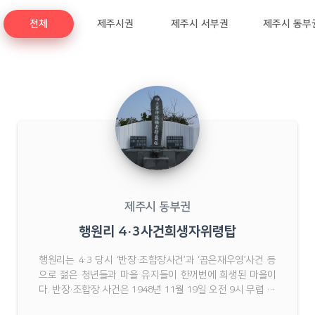
전체
제주시권
제주시 서부권
제주시 동부
제주시 동부권
행원리 4·3사건희생자위령탑
행원리는 4·3 당시 ‘반장·조합장사건’과 ‘곱은재우영’사건 등
으로 젊은 청년들과 마을 유지들이 한꺼번에 희생된 마을이
다. 반장·조합장 사건은 1948년 11월 19일 오전 9시 무렵 제
9연대 12중대 군인들이 한동리 경찰관 모친 피살사건을 빌미