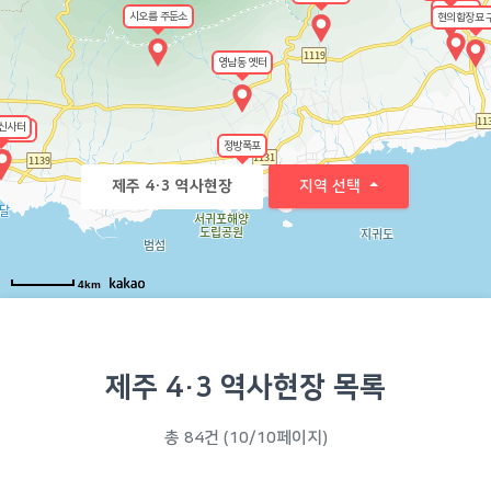
송령이골
시오름 주둔소
현의합장묘 
영남동 옛터
신사터
서 옛터
정방폭포
지역 선택
제주 4·3 역사현장
4km
제주 4·3 역사현장 목록
총 84건 (10/10페이지)