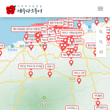
본문 영역으로 건너뛰기
지도 영역 건너뛰기
메뉴
굴왓
너븐숭이 4·3기념관
조천지서 (현 조천파출소)
조천중학원 옛터
명진모르
불탑사와 원당사
벌랑 뒷동산궤
벌랑4 •3성
삼양교회 옛터
곤을동
삼양지서 옛터
삼양지구대 내 순직비석들
삼양지서 앞 밭
삼양국민학교
둘숭이(돌송이)
주정공장 옛터
제주항
북국민학교
도련2동 4·3송덕비
멘촌 공회당 앞 밭
제주신보사 옛터
옥성정 옛터
관덕정
제주국제공항 (정뜨르 비행장)
불카분낭
목시
도련1구 4•3성
zoom_in
동회천 4·3희생자 위령비
산물낭우영(동회천)
도련1동 4·3희생자 위령비
제주농업학교 옛터
이덕구 가족묘(동회천)
드르생이(서회천)
새가름(서회천)
석구왓궤(동회천)
감낭우영(서회천)
함명교회 터
초낭가름 소남밧
머흘왓동산
동보서당(동보서숙/동보의숙) 터
연미마을회관
박성내
도고내가름
zoom_out
소낭굴(동회천)
낙선동 4·3
고냉이술궤
종남마을(종남밭)
모원
명도암 주둔지 터
swap_calls
제주 4·3 평화공원
박진경 추도비 등 비석들
관음사
이덕구 산전
사리물궤
현의합장묘
수악주둔소