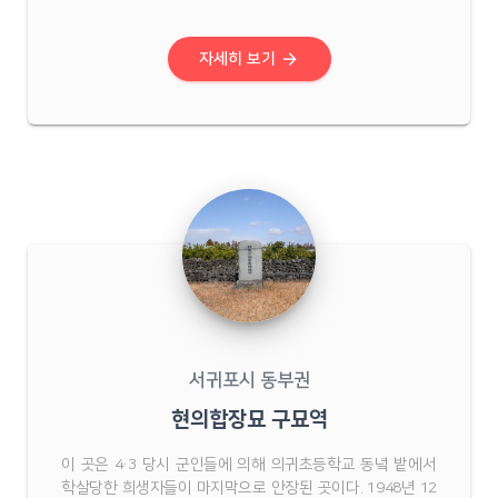
커지자 1949년 1월 12일, 무장대가 의귀국민학교를 습격했
다. 그러나 이 사실을 미리 파악한 2중대의 화력에 밀려 무장
대는 전멸에 가까운 타격을 입는다. 이 사건이 빌미 ...
arrow_forward
자세히 보기
서귀포시 동부권
현의합장묘 구묘역
이 곳은 4·3 당시 군인들에 의해 의귀초등학교 동녘 밭에서
학살당한 희생자들이 마지막으로 안장된 곳이다. 1948년 12