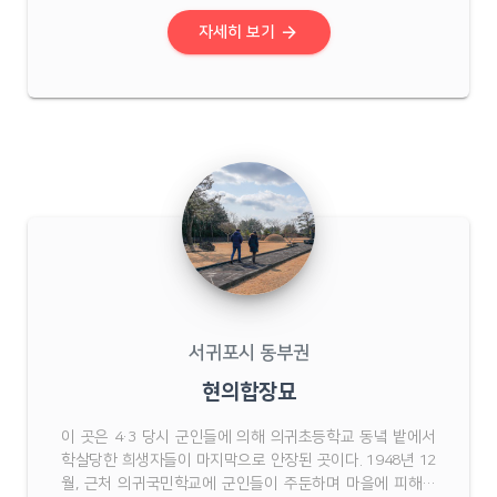
로 마을청년과 반장, 조합장 등 28명을 총살한 사건이다. 현
재 그 자리에는 마을회관이 들어서 있다. ‘곱 ...
arrow_forward
자세히 보기
서귀포시 동부권
현의합장묘
이 곳은 4·3 당시 군인들에 의해 의귀초등학교 동녘 밭에서
학살당한 희생자들이 마지막으로 안장된 곳이다. 1948년 12
월, 근처 의귀국민학교에 군인들이 주둔하며 마을에 피해가