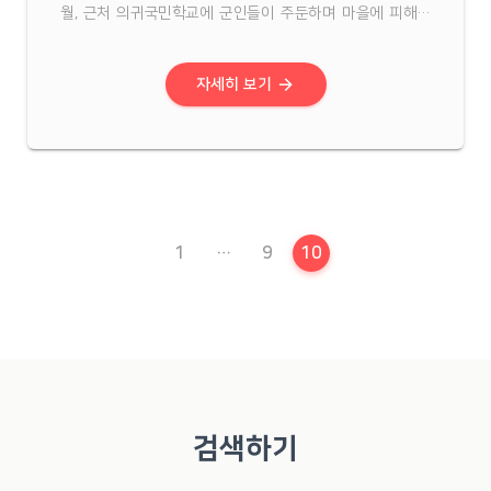
월, 근처 의귀국민학교에 군인들이 주둔하며 마을에 피해가
커지자 1949년 1월 12일, 무장대가 의귀국민학교를 습격했
다. 그러나 이 사실을 미리 파악한 2중대의 화력에 밀려 무장
대는 전멸에 가까운 타격을 입는다. 이 사건이 빌미 ...
arrow_forward
자세히 보기
현재 페이지
1
…
9
10
검색하기